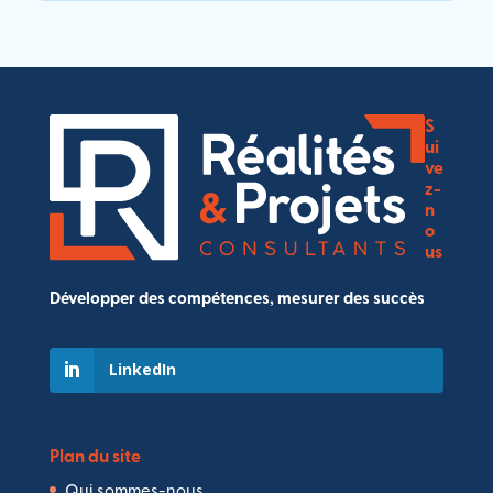
S
ui
ve
z-
n
o
us
Développer des compétences, mesurer des succès
LinkedIn
Plan du site
Qui sommes-nous