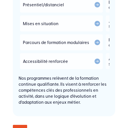
Lieux de 
Présentiel/distanciel
classes vi
Jeux de rô
Mises en situation
simulatio
Formation
Parcours de formation modulaires
compéte
Adaptatio
Accessibilité renforcée
situation
Nos programmes relèvent de la formation
continue qualifiante. Ils visent à renforcer les
compétences clés des professionnels en
activité, dans une logique d’évolution et
d’adaptation aux enjeux métier.