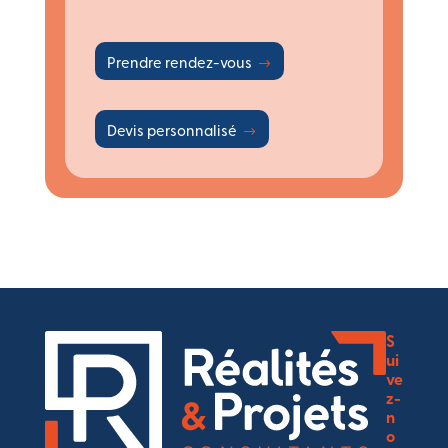
Prendre rendez-vous
Devis personnalisé
S
ui
ve
z-
n
o