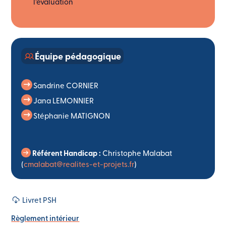
l’évaluation
Équipe pédagogique
Sandrine CORNIER
Jana LEMONNIER
Stéphanie MATIGNON
Référent Handicap :
Christophe Malabat
(
cmalabat@realites-et-projets.fr
)
Livret PSH
Règlement intérieur