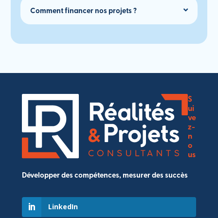
Comment financer nos projets ?
S
ui
ve
z-
n
o
us
Développer des compétences, mesurer des succès
LinkedIn