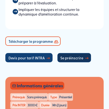
préparer à l’évaluation.
Impliquer les équipes et structurer la
dynamique d’amélioration continue.
Télécharger le programme
Devis pour tarif INTRA
Se préinscrire
Informations générales
Prérequis
Sans prérequis
Type
Présentiel
Prix INTER
3000 €
Durée
14h (2 jours)