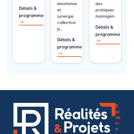
émotionnelle
des
Détails &
et
pratiques
programme
synergie
managéri...
$
collective
Détails &
p...
programme
Détails &
$
programme
$
S
ui
ve
z-
n