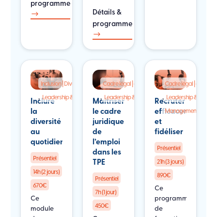
programme
Détails &
$
programme
$
Inclusion | Diversité | Handicap
Cadre légal | qualité | pilotage
Cadre légal | qualité |
,
,
,
,
Leadership & RH
Leadership & RH
Leadership & RH
Inclure
Maitriser
Recruter
la
le cadre
efficacement
Management
diversité
juridique
et
au
de
fidéliser
quotidien
l’emploi
Présentiel
dans les
Présentiel
TPE
21h (3 jours)
14h (2 jours)
890€
Présentiel
670€
Ce
7h (1 jour)
Ce
programme
450€
module
de