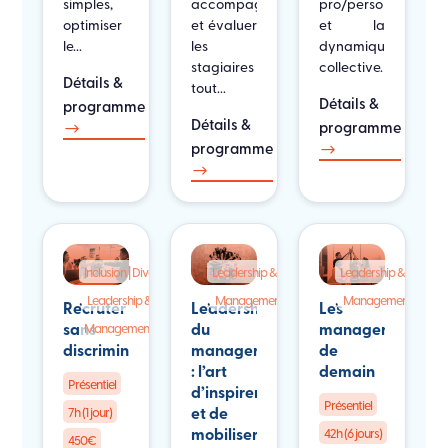
simples,
accompagner
pro/perso
optimiser
et évaluer
et la
le...
les
dynamique
stagiaires
collective.
Détails &
tout...
Détails &
programme
Détails &
programme
$
programme
$
$
Inclusion | Diversité | Handicap
Leadership & RH
Leadership & RH
,
,
,
,
Leadership & RH
Management
Management
Recruter
Leadership
Les
sans
du
managers
Management
discriminer
manager
de
: l’art
demain
Présentiel
d’inspirer
Présentiel
et de
7h (1 jour)
mobiliser
42h (6 jours)
450€