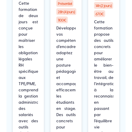
Cette
Présentiel
14h (2 jours)
formation
28h (4 jours)
670€
de deux
1100€
jours est
Cette
conçue
Développez
formation
pour
vos
propose
maîtriser
compétences
des outils
les
d’encadrement,
concrets
obligations
adoptez
pour
légales
une
améliorer
RH
posture
le bien-
spécifiques
pédagogique
être au
aux
et
travail, de
TPE/PME,
accompagnez
l’intégration
comprendre
efficacement
à la
la gestion
les
reconnaissance,
administrative
étudiants
en
des
en stage.
passant
salariés
Des outils
par
avec des
concrets
l’équilibre
outils
pour
vie