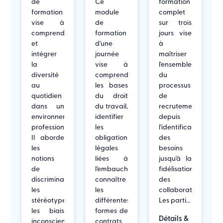
de
Ce
formation
formation
module
complet
vise à
de
sur trois
comprendre
formation
jours vise
et
d'une
à
intégrer
journée
maîtriser
la
vise à
l'ensemble
diversité
comprendre
du
au
les bases
processus
quotidien
du droit
de
dans un
du travail,
recrutement,
environnement
identifier
depuis
professionnel.
les
l'identification
Il aborde
obligations
des
les
légales
besoins
notions
liées à
jusqu'à la
de
l'embauche,
fidélisation
discrimination,
connaître
des
les
les
collaborateurs.
stéréotypes,
différentes
Les parti...
les biais
formes de
Détails &
inconscient...
contrats