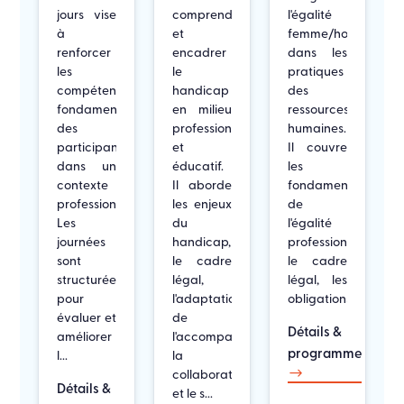
jours vise
comprendre
l'égalité
à
et
femme/homme
renforcer
encadrer
dans les
les
le
pratiques
compétences
handicap
des
fondamentales
en milieu
ressources
des
professionnel
humaines.
participants
et
Il couvre
dans un
éducatif.
les
contexte
Il aborde
fondamentaux
professionnel.
les enjeux
de
Les
du
l'égalité
journées
handicap,
professionnelle,
sont
le cadre
le cadre
structurées
légal,
légal, les
pour
l'adaptation
obligations...
évaluer et
de
Détails &
améliorer
l'accompagnement,
programme
l...
la
$
collaboration
Détails &
et le s...