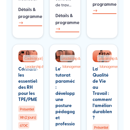
programme
de trav...
Détails &
$
Détails &
programme
programme
$
$
Cadre légal | qualité | pilotage
Leadership & RH
Leadership & RH
,
,
,
Leadership & RH
Management
Management
Connaitre
Le
La
les
tutorat
Qualité
essentiels
paramédical
de Vie
des RH
:
au
pour les
développer
Travail :
TPE/PME
une
comment
posture
l’améliorer
Présentiel
pédagogique
durablement
et
?
14h (2 jours)
professionnalisante
670€
Présentiel