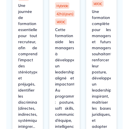
1490€
Une
Hybride
journée
Une
42h (6 jours)
de
formation
1490€
formation
complète
essentielle
Cette
pour les
pour tout
formation
managers
recruteur,
aide les
et futurs
afin de
managers
managers
comprendre
à
souhaitant
l’impact
développer
renforcer
des
un
leur
stéréotypes
leadership
posture,
et
aligné et
développer
préjugés,
impactant.
un
identifier
Au
leadership
les
programme
inspirant,
discriminations
: posture,
maîtriser
(directes,
soft skills,
les bases
indirectes,
communication
juridiques,
systémiques),
d’équipe,
et
intégrer...
intelligence
adopter