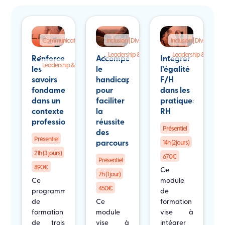
Communication
Inclusion | Diversité | Handicap
Inclusion | Diversité |
,
,
,
Leadership & RH
Leadership & RH
Renforcer
Accompagner
Intégrer
Leadership & RH
les
le
l’égalité
savoirs
handicap
F/H
fondamentaux
pour
dans les
dans un
faciliter
pratiques
contexte
la
RH
professionnel
réussite
Présentiel
des
Présentiel
parcours
14h (2jours)
21h (3 jours)
670€
Présentiel
890€
Ce
7h (1 jour)
Ce
module
450€
programme
de
de
Ce
formation
formation
module
vise à
de trois
vise à
intégrer