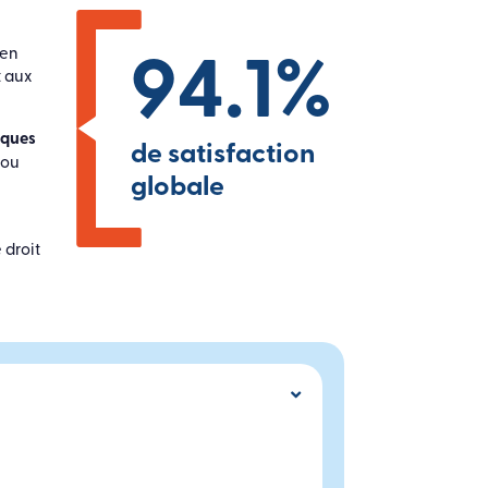
94.1
%
 en
t aux
iques
de satisfaction
 ou
globale
 droit