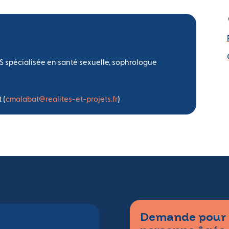
 spécialisée en santé sexuelle, sophrologue
 (
cmalabat@realites-et-projets.fr
)
Demande pour In