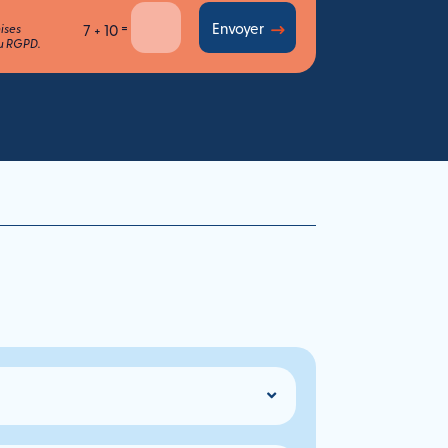
=
Envoyer
7 + 10
ises
au RGPD.