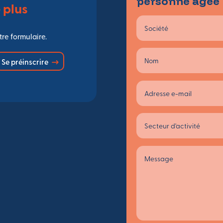
personne âgée
 plus
re formulaire.
Se préinscrire