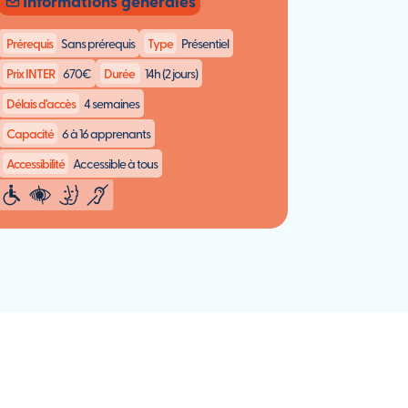
Informations générales
Prérequis
Sans prérequis
Type
Présentiel
Prix INTER
670€
Durée
14h (2 jours)
Délais d'accès
4 semaines
Capacité
6 à 16 apprenants
Accessibilité
Accessible à tous