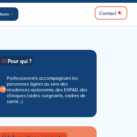
Contact
tions
Pour qui ?
Professionnels accompagnant les
personnes âgées au sein des
résidences autonomie, des EHPAD, des
cliniques (aides-soignants, cadres de
santé…)